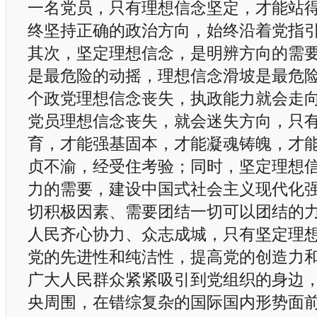
一名党员，只有理想信念坚定，才能站
终坚持正确的政治方向，始终沿着党指
其次，坚定理想信念，是明辨方向的需要
是最危险的动摇，理想信念滑坡是最危险
个政党理想信念丧失，执政能力就会走
党员理想信念丧失，就会迷失方向，只
育，才能强基固本，才能凝魂铸魄，才
贞不渝，经受住考验；同时，坚定理想
力的需要，建设中国式社会主义现代化
切积极因素、需要团结一切可以团结的
人民齐心协力、众志成城，只有坚定理
党的先进性和纯洁性，提高党的创造力
广大人民群众紧紧吸引到党组织的身边
央周围，在错综复杂的国际国内形势面