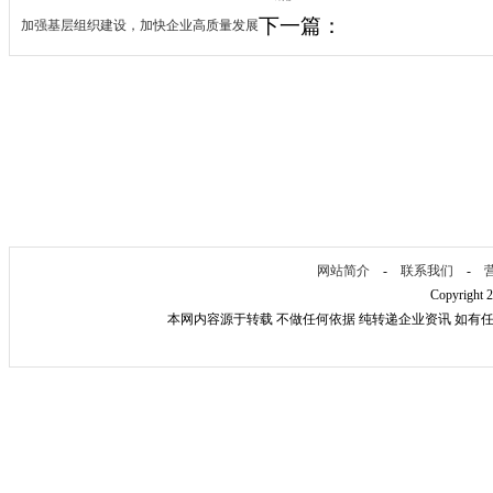
下一篇：
加强基层组织建设，加快企业高质量发展
网站简介
-
联系我们
-
Copyright 
本网内容源于转载 不做任何依据 纯转递企业资讯 如有